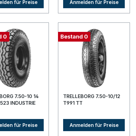
lden für Preise
Anmelden für Preise
d 0
Bestand 0
BORG 7.50-10 14
TRELLEBORG 7.50-10/12
T523 INDUSTRIE
T991 TT
lden für Preise
Anmelden für Preise