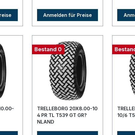
reise
Anmelden für Preise
Anme
Bestand 0
Bestan
0.00-
TRELLEBORG 20X8.00-10
TRELLE
4 PR TL T539 GT GR?
10/6 T
NLAND