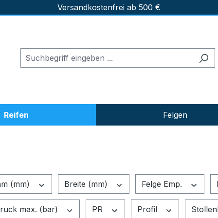
Versandkostenfrei ab 500 €
Reifen
Felgen
hm (mm)
Breite (mm)
Felge Emp.
druck max. (bar)
PR
Profil
Stolle