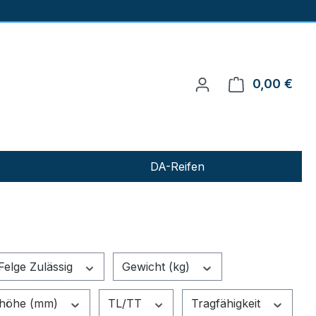
0,00 €
Ware
DA-Reifen
Felge Zulässig
Gewicht (kg)
nhöhe (mm)
TL/TT
Tragfähigkeit