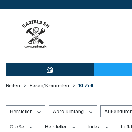
m Hauptinhalt springen
Zur Suche springen
Zur Hauptnavigation springen
Reifen
Rasen/Kleinreifen
10 Zoll
Hersteller
Abrollumfang
Außendurc
Größe
Hersteller
Index
Luft