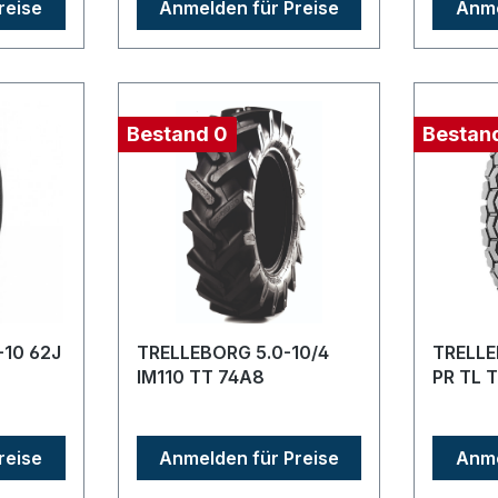
reise
Anmelden für Preise
Anme
Bestand 0
Bestan
-10 62J
TRELLEBORG 5.0-10/4
TRELLE
IM110 TT 74A8
PR TL 
reise
Anmelden für Preise
Anme