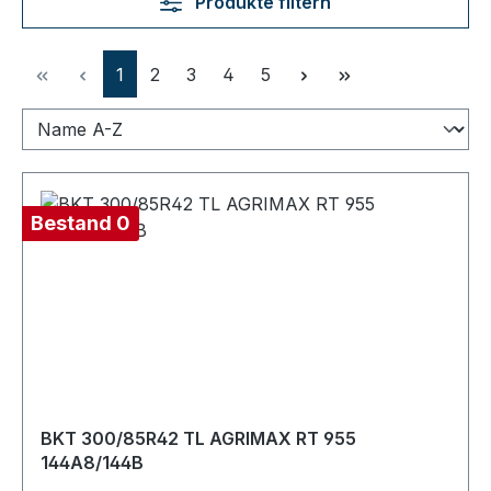
Produkte filtern
Seite
Seite
Seite
Seite
Seite
1
2
3
4
5
Bestand 0
BKT 300/85R42 TL AGRIMAX RT 955
144A8/144B