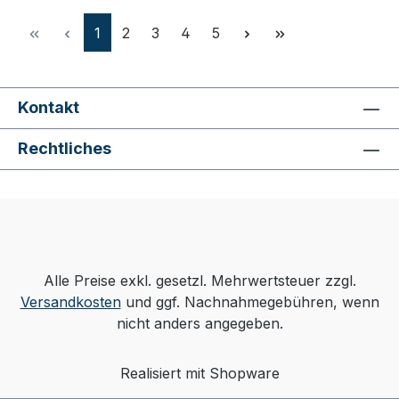
Seite
Seite
Seite
Seite
Seite
1
2
3
4
5
Kontakt
Rechtliches
Alle Preise exkl. gesetzl. Mehrwertsteuer zzgl.
Versandkosten
und ggf. Nachnahmegebühren, wenn
nicht anders angegeben.
Realisiert mit Shopware