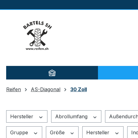
m Hauptinhalt springen
Zur Suche springen
Zur Hauptnavigation springen
Reifen
AS-Diagonal
30 Zoll
Hersteller
Abrollumfang
Außendurc
Gruppe
Größe
Hersteller
In