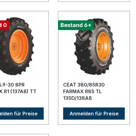
d 0
Bestand 6+
6.9-30 8PR
CEAT 380/85R30
 R1 (137A8) TT
FARMAX R85 TL
135D/138A8
lden für Preise
Anmelden für Preise