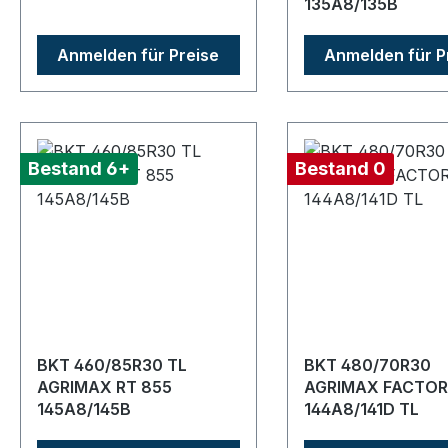
135A8/135B
Anmelden für Preise
Anmelden für P
Bestand 6+
Bestand 0
BKT 460/85R30 TL
BKT 480/70R30
AGRIMAX RT 855
AGRIMAX FACTOR
145A8/145B
144A8/141D TL