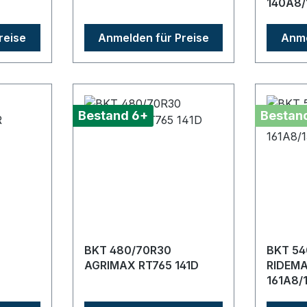
140A8/
reise
Anmelden für Preise
Anme
Bestand 6+
Bestan
BKT 480/70R30
BKT 54
AGRIMAX RT765 141D
RIDEMA
161A8/