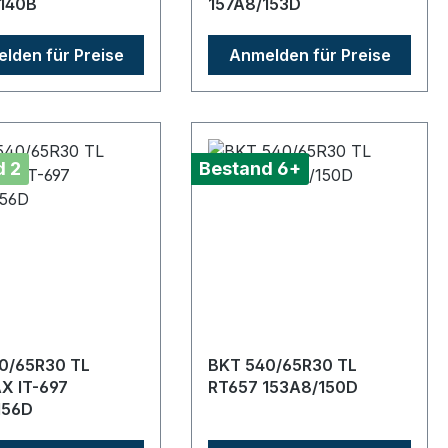
140B
157A8/153D
lden für Preise
Anmelden für Preise
d 2
Bestand 6+
0/65R30 TL
BKT 540/65R30 TL
X IT-697
RT657 153A8/150D
156D