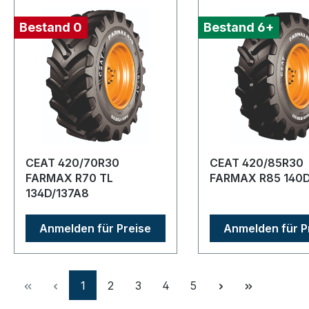
Bestand 0
Bestand 6+
CEAT 420/70R30
CEAT 420/85R30
FARMAX R70 TL
FARMAX R85 140D
134D/137A8
Anmelden für Preise
Anmelden für P
Seite
Seite
Seite
Seite
Seite
1
2
3
4
5