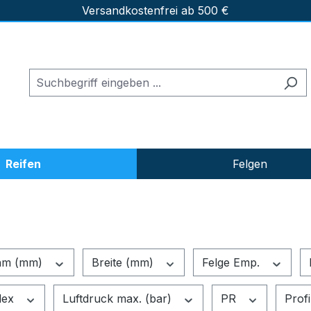
Versandkostenfrei ab 500 €
Reifen
Felgen
hm (mm)
Breite (mm)
Felge Emp.
dex
Luftdruck max. (bar)
PR
Prof