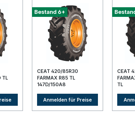
Bestand 6+
Bestan
CEAT 420/85R30
CEAT 4
 TL
FARMAX R85 TL
FARMAX R90 
147D/150A8
TL
reise
Anmelden für Preise
Anme