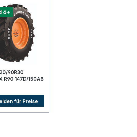
d 6+
20/90R30
147D/150A8
lden für Preise