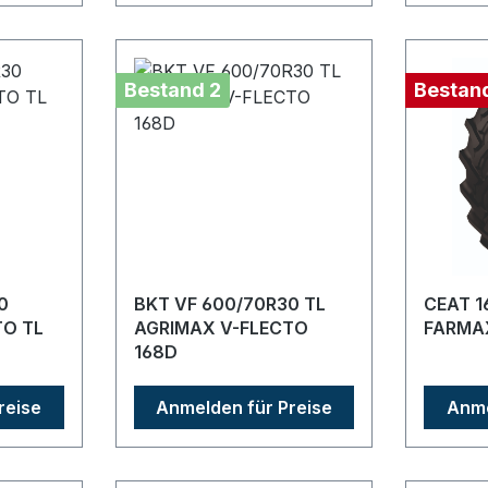
Bestand 2
Bestan
0
BKT VF 600/70R30 TL
CEAT 1
TO TL
AGRIMAX V-FLECTO
FARMAX
168D
reise
Anmelden für Preise
Anme