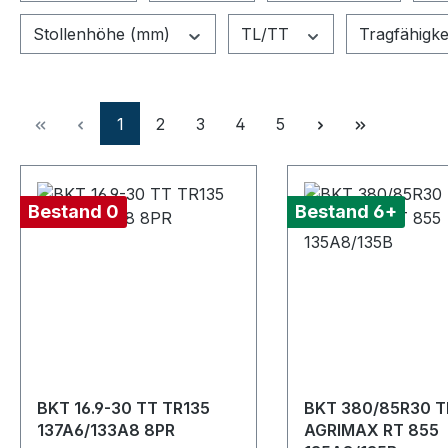
Stollenhöhe (mm)
TL/TT
Tragfähigke
Seite
Seite
Seite
Seite
Seite
1
2
3
4
5
Bestand 0
Bestand 6+
BKT 16.9-30 TT TR135
BKT 380/85R30 T
137A6/133A8 8PR
AGRIMAX RT 855