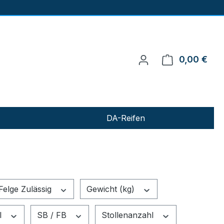
0,00 €
Ware
DA-Reifen
Felge Zulässig
Gewicht (kg)
il
SB / FB
Stollenanzahl