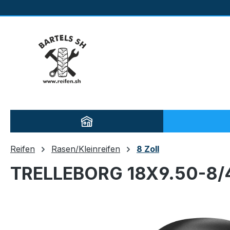
m Hauptinhalt springen
Zur Suche springen
Zur Hauptnavigation springen
Reifen
Rasen/Kleinreifen
8 Zoll
TRELLEBORG 18X9.50-8/4
Bildergalerie überspringen