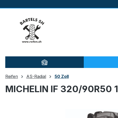
m Hauptinhalt springen
Zur Suche springen
Zur Hauptnavigation springen
Reifen
AS-Radial
50 Zoll
MICHELIN IF 320/90R50 
Bildergalerie überspringen