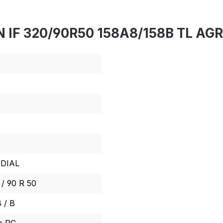
 IF 320/90R50 158A8/158B TL AGR
DIAL
 / 90 R 50
 / B