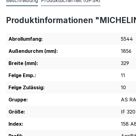
Beschreibung
Produktsicherheit (GPSR)
Produktinformationen "MICHELIN
Abrollumfang:
5544
Außendurchm (mm):
1856
Breite (mm):
329
Felge Emp.:
11
Felge Zulässig:
10
Gruppe:
AS RA
Größe:
IF 320
Index:
158 A8