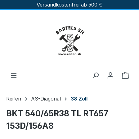
Versandkostenfrei ab 500 €
Zum Hauptinhalt springen
Ware
Reifen
AS-Diagonal
38 Zoll
BKT 540/65R38 TL RT657
153D/156A8