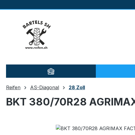
m Hauptinhalt springen
Zur Suche springen
Zur Hauptnavigation springen
Reifen
AS-Diagonal
28 Zoll
BKT 380/70R28 AGRIMAX
Bildergalerie überspringen