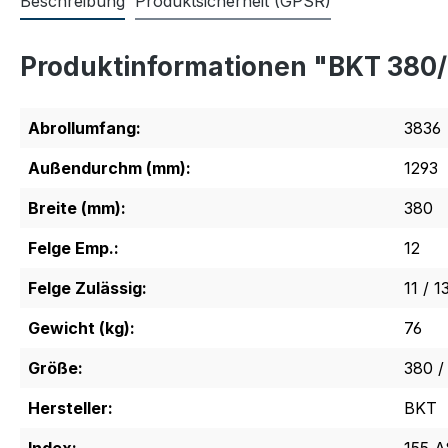
Beschreibung
Produktsicherheit (GPSR)
Produktinformationen "BKT 38
Abrollumfang:
3836
Außendurchm (mm):
1293
Breite (mm):
380
Felge Emp.:
12
Felge Zulässig:
11 / 1
Gewicht (kg):
76
Größe:
380 /
Hersteller:
BKT