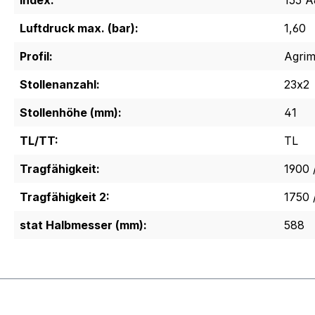
Index:
155 A
Luftdruck max. (bar):
1,60
Profil:
Agrim
Stollenanzahl:
23x2
Stollenhöhe (mm):
41
TL/TT:
TL
Tragfähigkeit:
1900 
Tragfähigkeit 2:
1750 
stat Halbmesser (mm):
588