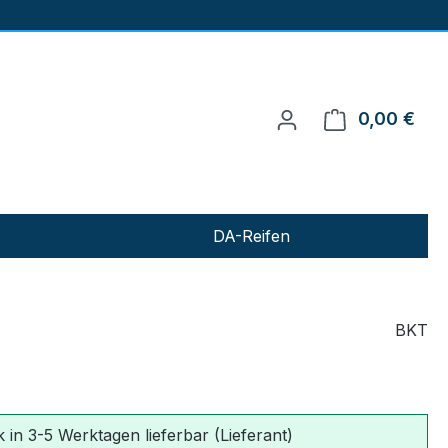
0,00 €
Ware
DA-Reifen
BKT
 in 3-5 Werktagen lieferbar (Lieferant)