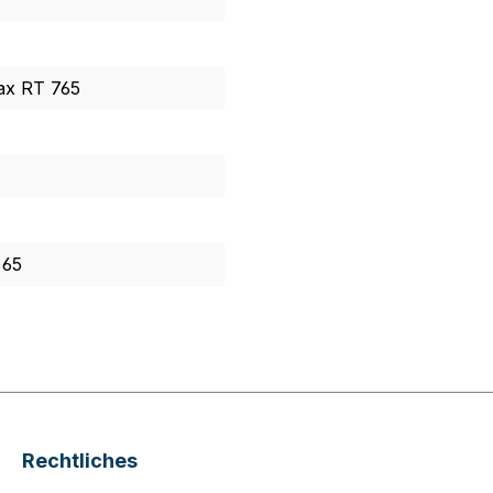
ax RT 765
 65
Rechtliches