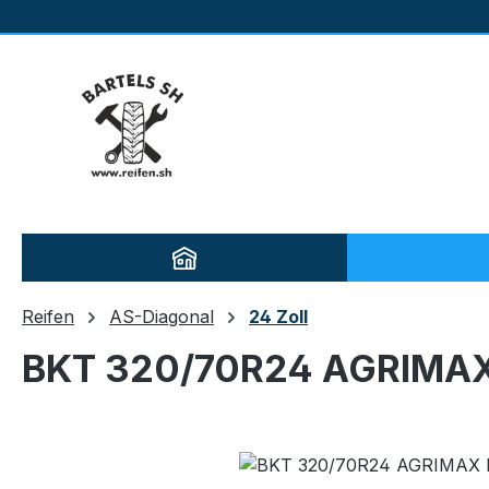
m Hauptinhalt springen
Zur Suche springen
Zur Hauptnavigation springen
Reifen
AS-Diagonal
24 Zoll
BKT 320/70R24 AGRIMAX 
Bildergalerie überspringen