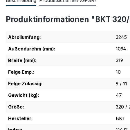
Beschreibung
Produktsicherheit (GPSR)
Produktinformationen "BKT 320
Abrollumfang:
3245
Außendurchm (mm):
1094
Breite (mm):
319
Felge Emp.:
10
Felge Zulässig:
9 / 11
Gewicht (kg):
47
Größe:
320 / 
Hersteller:
BKT