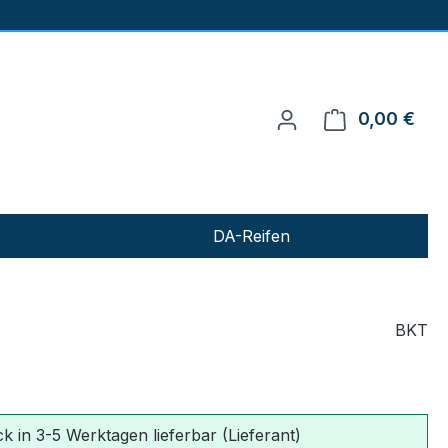
0,00 €
Ware
DA-Reifen
BKT
k in 3-5 Werktagen lieferbar (Lieferant)