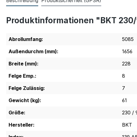
Beschreibung
Produktsicherheit (GPSR)
Produktinformationen "BKT 230
Abrollumfang:
5085
Außendurchm (mm):
1656
Breite (mm):
228
Felge Emp.:
8
Felge Zulässig:
7
Gewicht (kg):
61
Größe:
230 / 
Hersteller:
BKT