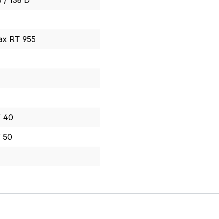
 / 136 D
ax RT 955
/ 40
/ 50