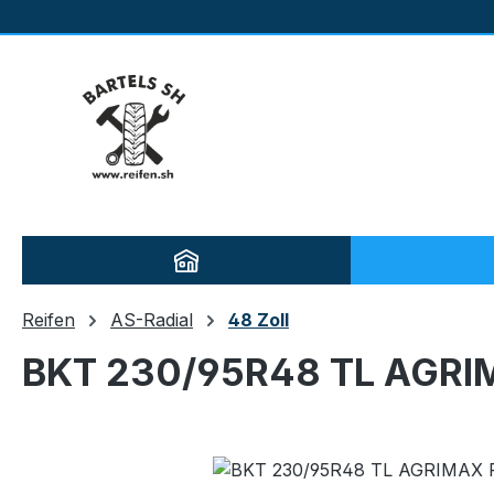
m Hauptinhalt springen
Zur Suche springen
Zur Hauptnavigation springen
Reifen
AS-Radial
48 Zoll
BKT 230/95R48 TL AGRI
Bildergalerie überspringen