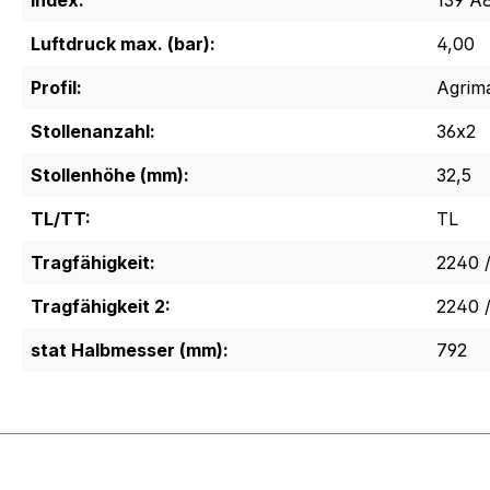
Index:
139 A8
Luftdruck max. (bar):
4,00
Profil:
Agrim
Stollenanzahl:
36x2
Stollenhöhe (mm):
32,5
TL/TT:
TL
Tragfähigkeit:
2240 
Tragfähigkeit 2:
2240 
stat Halbmesser (mm):
792