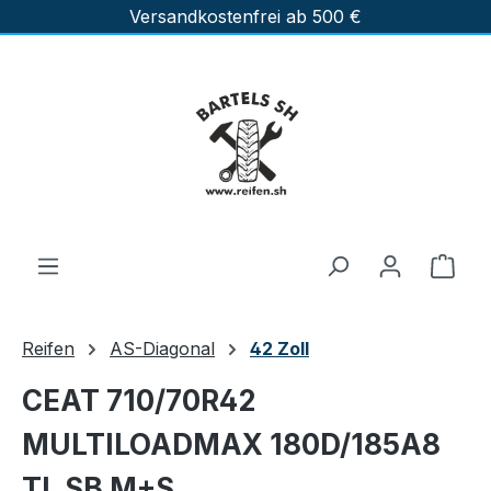
Versandkostenfrei ab 500 €
Zum Hauptinhalt springen
Ware
Reifen
AS-Diagonal
42 Zoll
CEAT 710/70R42
MULTILOADMAX 180D/185A8
TL SB M+S