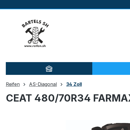
m Hauptinhalt springen
Zur Suche springen
Zur Hauptnavigation springen
Reifen
AS-Diagonal
34 Zoll
CEAT 480/70R34 FARMAX
Bildergalerie überspringen