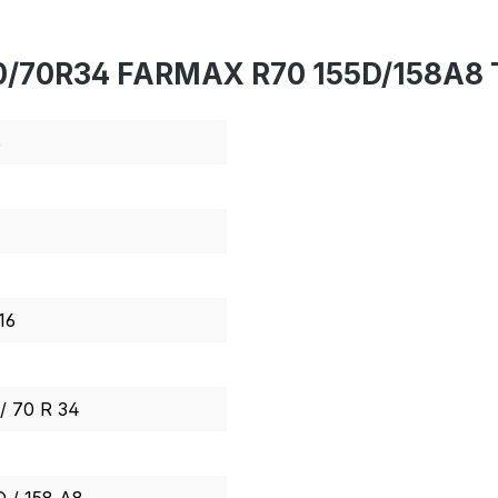
0/70R34 FARMAX R70 155D/158A8 
6
16
/ 70 R 34