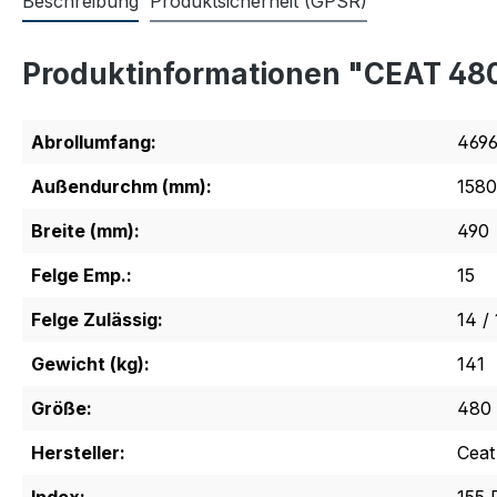
Beschreibung
Produktsicherheit (GPSR)
Produktinformationen "CEAT 48
Abrollumfang:
469
Außendurchm (mm):
1580
Breite (mm):
490
Felge Emp.:
15
Felge Zulässig:
14 / 
Gewicht (kg):
141
Größe:
480 
Hersteller:
Ceat