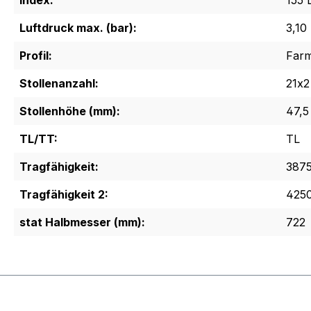
Index:
155 
Luftdruck max. (bar):
3,10
Profil:
Far
Stollenanzahl:
21x2
Stollenhöhe (mm):
47,5
TL/TT:
TL
Tragfähigkeit:
3875
Tragfähigkeit 2:
4250
stat Halbmesser (mm):
722