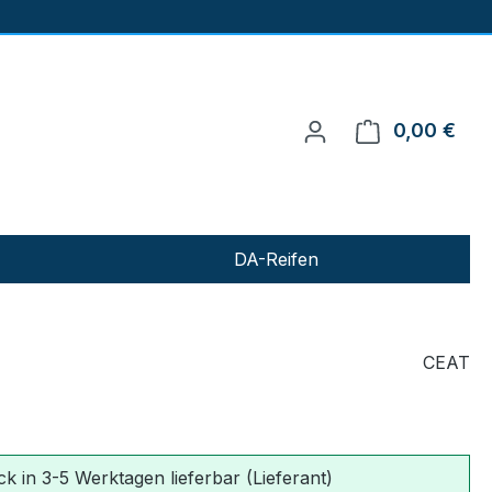
0,00 €
Ware
DA-Reifen
CEAT
ck in 3-5 Werktagen lieferbar (Lieferant)