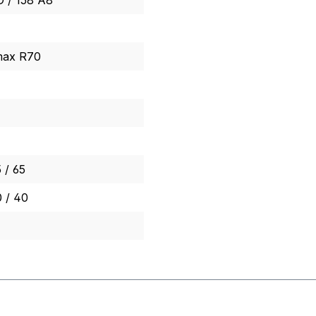
D / 158 A8
max R70
 / 65
 / 40