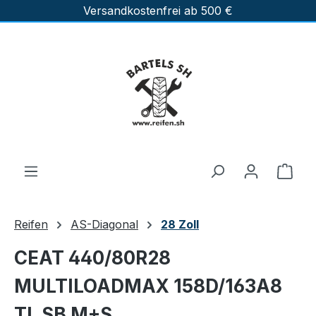
Versandkostenfrei ab 500 €
Zum Hauptinhalt springen
Ware
Reifen
AS-Diagonal
28 Zoll
CEAT 440/80R28
MULTILOADMAX 158D/163A8
TL SB M+S