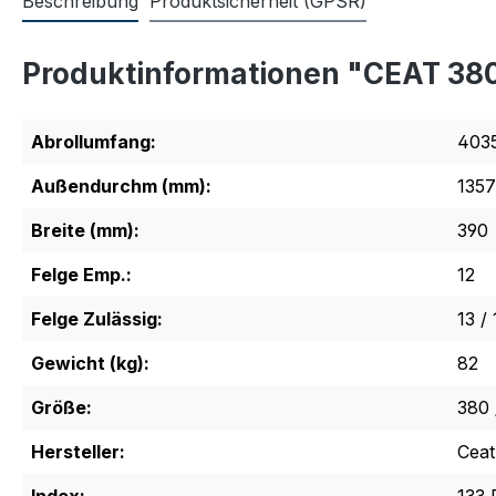
Beschreibung
Produktsicherheit (GPSR)
Produktinformationen "CEAT 38
Abrollumfang:
403
Außendurchm (mm):
1357
Breite (mm):
390
Felge Emp.:
12
Felge Zulässig:
13 / 
Gewicht (kg):
82
Größe:
380 
Hersteller:
Ceat