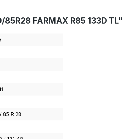
0/85R28 FARMAX R85 133D TL"
5
11
/ 85 R 28