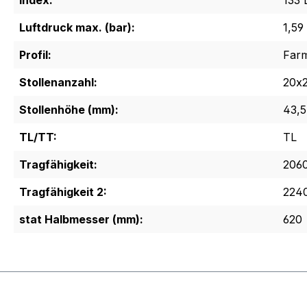
Index:
133 
Luftdruck max. (bar):
1,59
Profil:
Far
Stollenanzahl:
20x
Stollenhöhe (mm):
43,5
TL/TT:
TL
Tragfähigkeit:
2060
Tragfähigkeit 2:
2240
stat Halbmesser (mm):
620