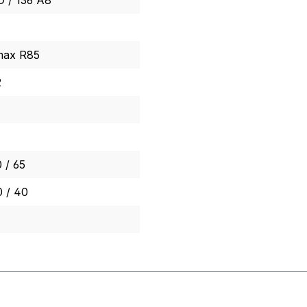
D / 136 A8
max R85
2
 / 65
 / 40