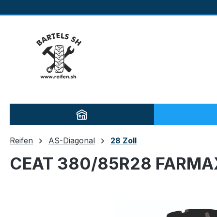
m Hauptinhalt springen
Zur Suche springen
Zur Hauptnavigation springen
Reifen
AS-Diagonal
28 Zoll
CEAT 380/85R28 FARMAX
Bildergalerie überspringen