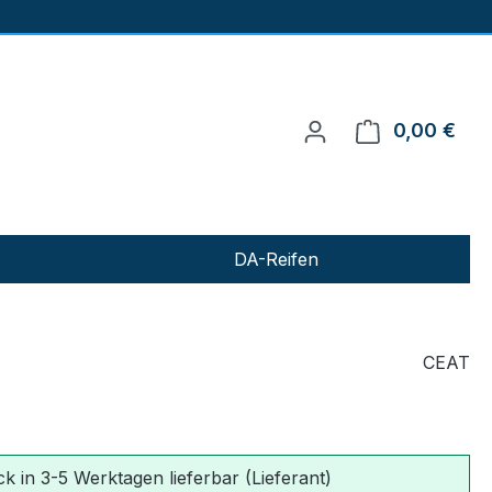
0,00 €
Ware
DA-Reifen
CEAT
k in 3-5 Werktagen lieferbar (Lieferant)