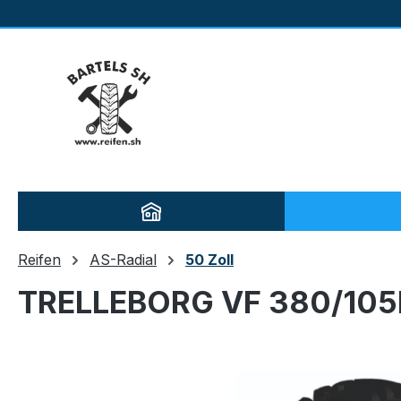
m Hauptinhalt springen
Zur Suche springen
Zur Hauptnavigation springen
Reifen
AS-Radial
50 Zoll
TRELLEBORG VF 380/105
Bildergalerie überspringen