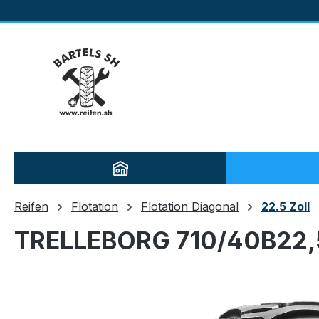
m Hauptinhalt springen
Zur Suche springen
Zur Hauptnavigation springen
Reifen
Flotation
Flotation Diagonal
22.5 Zoll
TRELLEBORG 710/40B22,
Bildergalerie überspringen