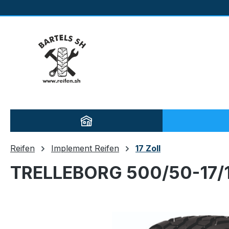
m Hauptinhalt springen
Zur Suche springen
Zur Hauptnavigation springen
Reifen
Implement Reifen
17 Zoll
TRELLEBORG 500/50-17/
Bildergalerie überspringen