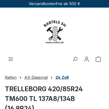
Versandkostenfrei ab 500 €
Zum Hauptinhalt springen
Ware
Reifen
AS-Diagonal
24 Zoll
TRELLEBORG 420/85R24
TM600 TL 137A8/134B
(16.9R24)