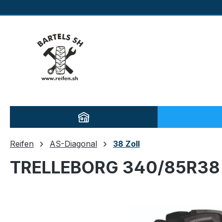
m Hauptinhalt springen
Zur Suche springen
Zur Hauptnavigation springen
Reifen
AS-Diagonal
38 Zoll
TRELLEBORG 340/85R38 
Bildergalerie überspringen