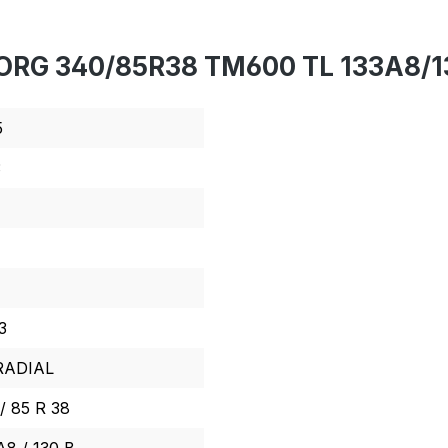
ORG 340/85R38 TM600 TL 133A8/13
5
3
3
RADIAL
/ 85 R 38