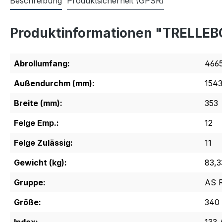
Beschreibung
Produktsicherheit (GPSR)
Produktinformationen "TRELLEB
Abrollumfang:
466
Außendurchm (mm):
154
Breite (mm):
353
Felge Emp.:
12
Felge Zulässig:
11
Gewicht (kg):
83,3
Gruppe:
AS 
Größe:
340 