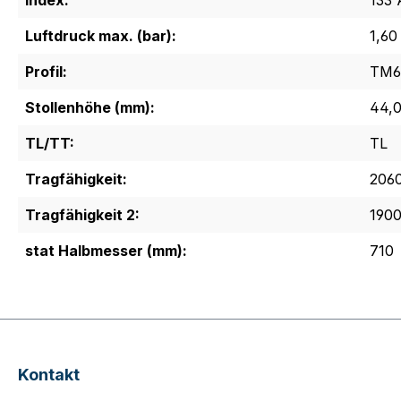
Index:
133 
Luftdruck max. (bar):
1,60
Profil:
TM6
Stollenhöhe (mm):
44,
TL/TT:
TL
Tragfähigkeit:
2060
Tragfähigkeit 2:
1900
stat Halbmesser (mm):
710
Kontakt