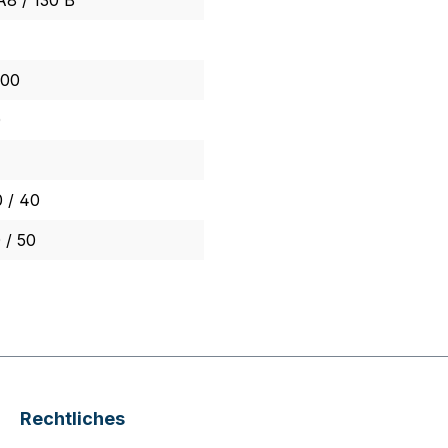
A8 / 130 B
00
0
 / 40
 / 50
Rechtliches