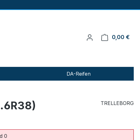
0,00 €
Ware
DA-Reifen
.6R38)
TRELLEBORG
d 0