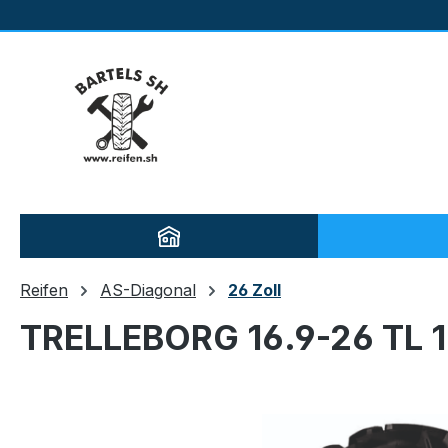
m Hauptinhalt springen
Zur Suche springen
Zur Hauptnavigation springen
Reifen
AS-Diagonal
26 Zoll
TRELLEBORG 16.9-26 TL 
Bildergalerie überspringen