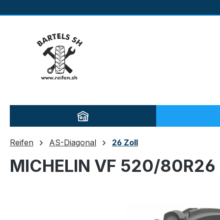
m Hauptinhalt springen
Zur Suche springen
Zur Hauptnavigation springen
Reifen
AS-Diagonal
26 Zoll
MICHELIN VF 520/80R26 
Bildergalerie überspringen