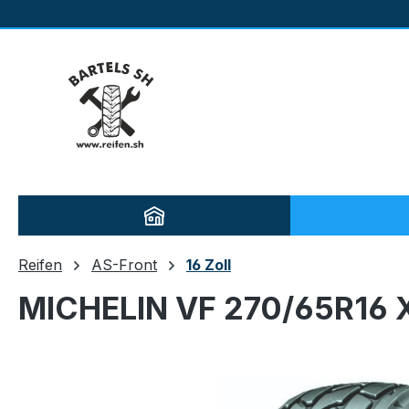
m Hauptinhalt springen
Zur Suche springen
Zur Hauptnavigation springen
Reifen
AS-Front
16 Zoll
MICHELIN VF 270/65R16 
Bildergalerie überspringen