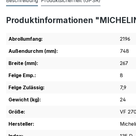
Beschreibung
Produktsicherheit (GPSR)
Produktinformationen "MICHELI
Abrollumfang:
2196
Außendurchm (mm):
748
Breite (mm):
267
Felge Emp.:
8
Felge Zulässig:
7,9
Gewicht (kg):
24
Größe:
VF 270
Hersteller:
Michel